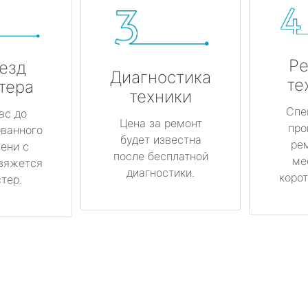
Ре
езд
Диагностика
те
тера
техники
Спе
ас до
Цена за ремонт
про
ованного
будет известна
ре
ени с
после бесплатной
ме
вяжется
диагностики.
корот
тер.