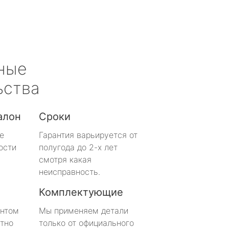
ные
ьства
алон
Сроки
е
Гарантия варьируется от
ости
полугода до 2-х лет
смотря какая
неисправность.
Комплектующие
онтом
Мы применяем детали
тно
только от официального