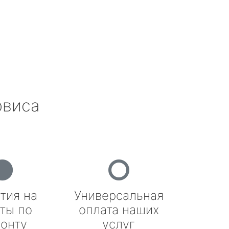
рвиса
тия на
Универсальная
ты по
оплата наших
онту
услуг