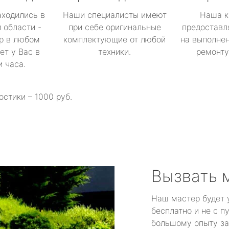
аходились в
Наши специалисты имеют
Наша к
 области -
при себе оригинальные
предоставл
р в любом
комплектующие от любой
на выполнен
ет у Вас в
техники.
ремонту 
и часа.
остики – 1000 руб.
Вызвать 
Наш мастер будет 
бесплатно и не с п
большому опыту за