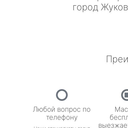
город Жуко
Преи
Любой вопрос по
Мас
телефону
бесп
выезжае