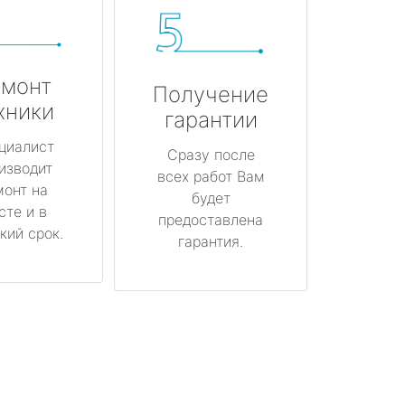
монт
Получение
хники
гарантии
циалист
Сразу после
изводит
всех работ Вам
монт на
будет
сте и в
предоставлена
кий срок.
гарантия.