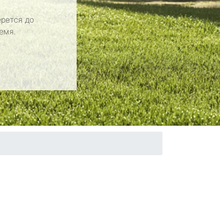
рется до
емя.