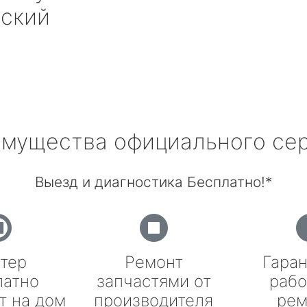
вский
мущества официального се
Выезд и диагностика Бесплатно!*
тер
Ремонт
Гаран
латно
запчастями от
рабо
т на дом
производителя
рем