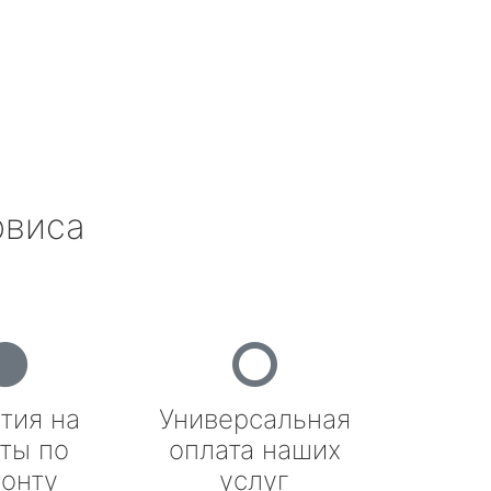
рвиса
тия на
Универсальная
ты по
оплата наших
онту
услуг