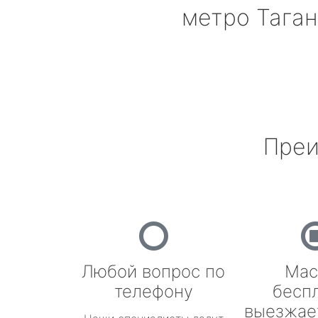
метро Тага
Преи
Любой вопрос по
Мас
телефону
бесп
выезжае