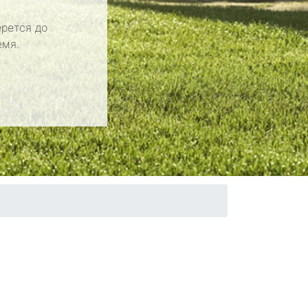
рется до
емя.