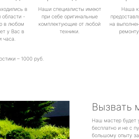
аходились в
Наши специалисты имеют
Наша к
 области -
при себе оригинальные
предоставл
р в любом
комплектующие от любой
на выполнен
ет у Вас в
техники.
ремонту 
и часа.
остики – 1000 руб.
Вызвать 
Наш мастер будет 
бесплатно и не с п
большому опыту за