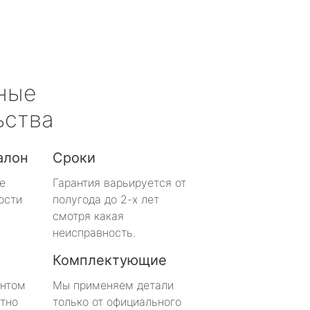
ные
ьства
алон
Сроки
е
Гарантия варьируется от
ости
полугода до 2-х лет
смотря какая
неисправность.
Комплектующие
онтом
Мы применяем детали
тно
только от официального