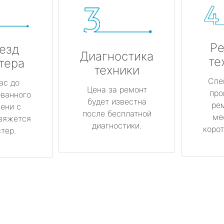
Ре
езд
Диагностика
те
тера
техники
Спе
ас до
Цена за ремонт
про
ованного
будет известна
ре
ени с
после бесплатной
ме
вяжется
диагностики.
корот
тер.