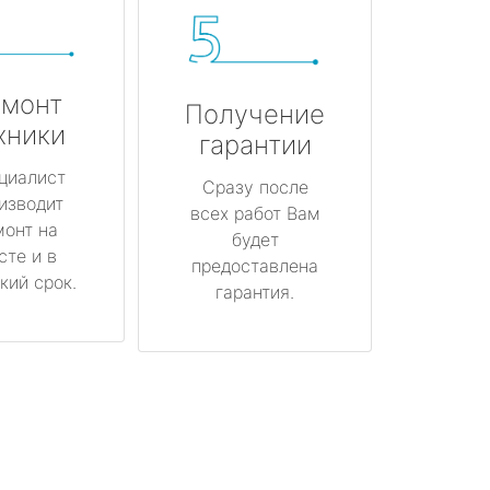
монт
Получение
хники
гарантии
циалист
Сразу после
изводит
всех работ Вам
монт на
будет
сте и в
предоставлена
кий срок.
гарантия.