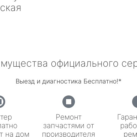
нская
мущества официального се
Выезд и диагностика Бесплатно!*
тер
Ремонт
Гаран
латно
запчастями от
рабо
т на дом
производителя
рем